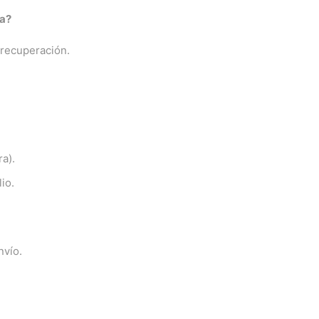
ña?
 recuperación.
a).
io.
nvío.