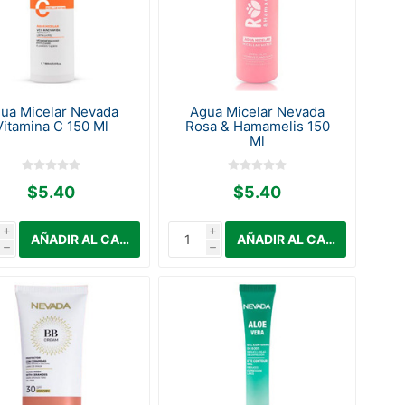
ua Micelar Nevada
Agua Micelar Nevada
Vitamina C 150 Ml
Rosa & Hamamelis 150
Ml
$5.40
$5.40
i
i
h
h