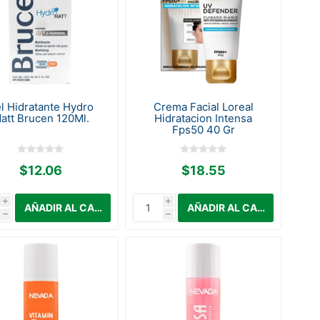
l Hidratante Hydro
Crema Facial Loreal
att Brucen 120Ml.
Hidratacion Intensa
Fps50 40 Gr
$12.06
$18.55
i
i
h
h