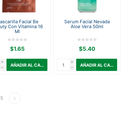
ascarilla Facial Be
Serum Facial Nevada
uty Con Vitamina 16
Aloe Vera 50ml
Ml
$1.65
$5.40
i
i
h
h
5