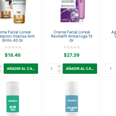
ema Facial Loreal
Crema Facial Loreal
Ag
tacion Intensa Anti
Revitalift Antiarruga 15
Brillo 40 Gr
Gr
$18.46
$27.39
i
i
h
h