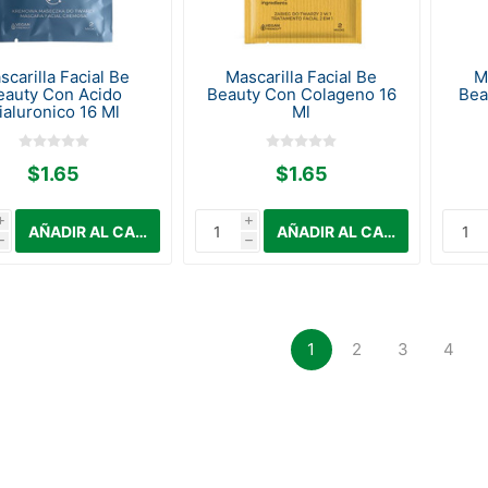
scarilla Facial Be
Mascarilla Facial Be
M
eauty Con Acido
Beauty Con Colageno 16
Bea
ialuronico 16 Ml
Ml
$1.65
$1.65
i
i
h
h
1
2
3
4