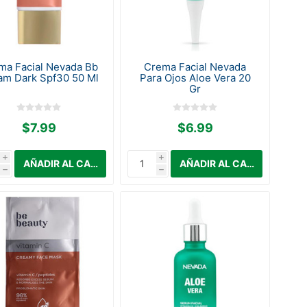
ma Facial Nevada Bb
Crema Facial Nevada
am Dark Spf30 50 Ml
Para Ojos Aloe Vera 20
Gr
$7.99
$6.99
i
i
h
h