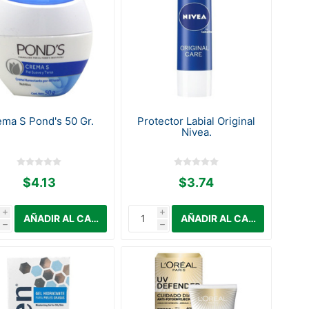
ema S Pond's 50 Gr.
Protector Labial Original
Nivea.
$4.13
$3.74
i
i
h
h