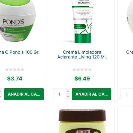
a C Pond's 100 Gr.
Crema Limpiadora
Cr
Aclarante Living 120 Ml.
$3.74
$6.49
i
i
h
h