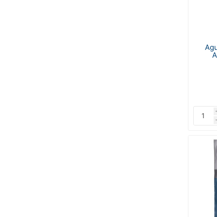
Agu
A