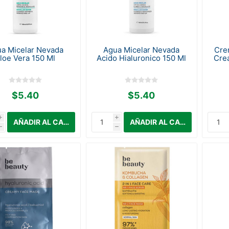
a Micelar Nevada
Agua Micelar Nevada
Cre
loe Vera 150 Ml
Acido Hialuronico 150 Ml
Cre
$5.40
$5.40
i
i
h
h