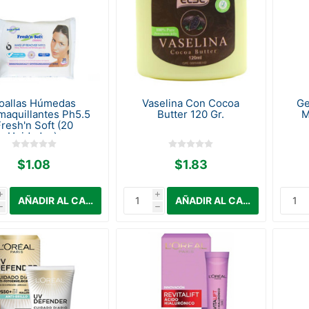
oallas Húmedas
Vaselina Con Cocoa
Ge
aquillantes Ph5.5
Butter 120 Gr.
M
resh'n Soft (20
Unidades).
$1.08
$1.83
i
i
h
h