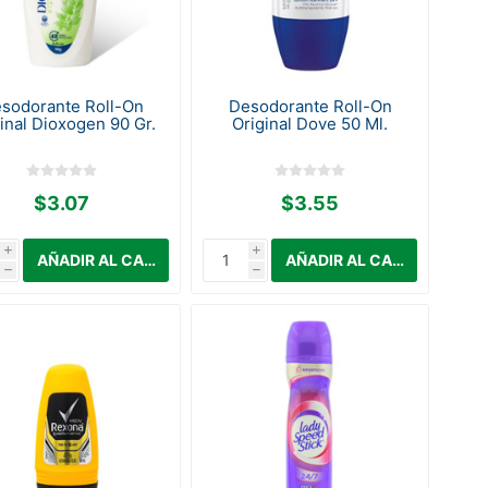
sodorante Roll-On
Desodorante Roll-On
inal Dioxogen 90 Gr.
Original Dove 50 Ml.
$3.07
$3.55
i
i
h
h