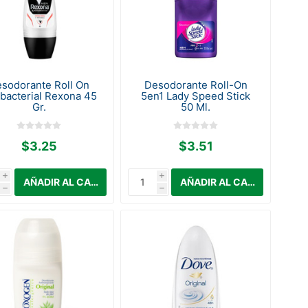
sodorante Roll On
Desodorante Roll-On
ibacterial Rexona 45
5en1 Lady Speed Stick
Gr.
50 Ml.
$3.25
$3.51
i
i
h
h