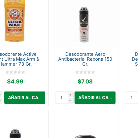
sodorante Active
Desodorante Aero
D
rt Ultra Max Arm &
Antibacterial Rexona 150
De
Hammer 73 Gr.
Gr.
S
$4.99
$7.08
i
i
h
h