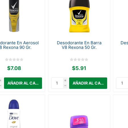
dorante En Aerosol
Desodorante En Barra
Des
8 Rexona 90 Gr.
V8 Rexona 50 Gr.
$7.08
$5.91
i
i
h
h