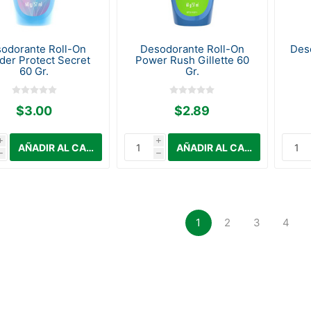
odorante Roll-On
Desodorante Roll-On
Des
er Protect Secret
Power Rush Gillette 60
60 Gr.
Gr.
$3.00
$2.89
i
i
h
h
1
2
3
4