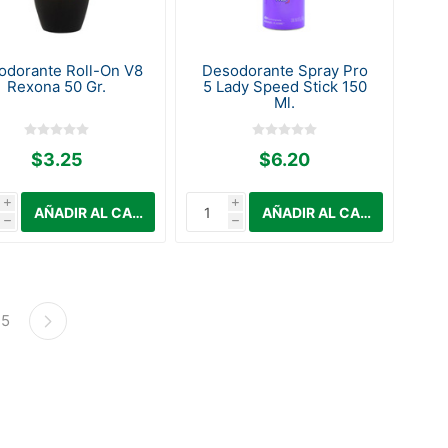
odorante Roll-On V8
Desodorante Spray Pro
Rexona 50 Gr.
5 Lady Speed Stick 150
Ml.
$3.25
$6.20
i
i
h
h
5