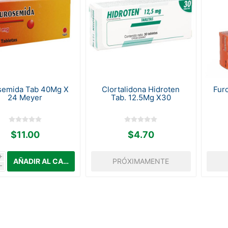
semida Tab 40Mg X
Clortalidona Hidroten
Fur
24 Meyer
Tab. 12.5Mg X30
$11.00
$4.70
i
PRÓXIMAMENTE
h