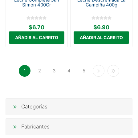
Simón 400Gr
Campiña 400g
$6.70
$6.90
1
2
3
4
5
Categorías
Fabricantes