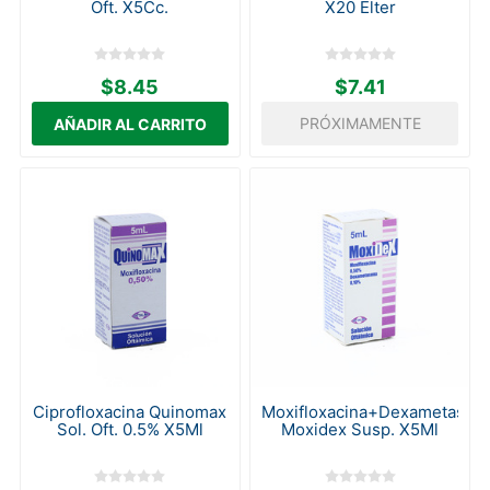
Oft. X5Cc.
X20 Elter
$8.45
$7.41
PRÓXIMAMENTE
Ciprofloxacina Quinomax
Moxifloxacina+Dexametason
Sol. Oft. 0.5% X5Ml
Moxidex Susp. X5Ml