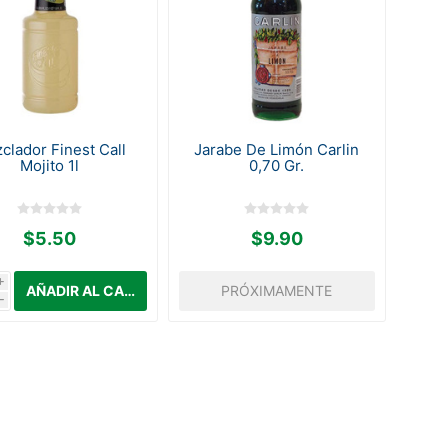
clador Finest Call
Jarabe De Limón Carlin
Mojito 1l
0,70 Gr.
$5.50
$9.90
i
PRÓXIMAMENTE
h