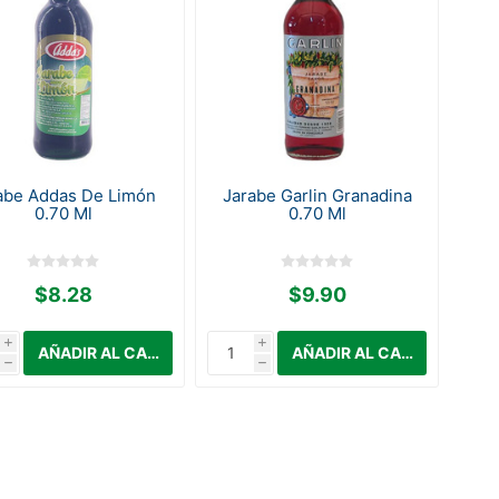
abe Addas De Limón
Jarabe Garlin Granadina
0.70 Ml
0.70 Ml
$8.28
$9.90
i
i
h
h