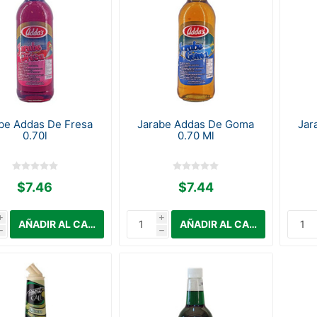
be Addas De Fresa
Jarabe Addas De Goma
Jar
0.70l
0.70 Ml
$7.46
$7.44
i
i
h
h