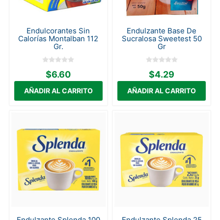
Endulcorantes Sin
Endulzante Base De
Calorías Montalban 112
Sucralosa Sweetest 50
Gr.
Gr
$6.60
$4.29
Endulzante Splenda 100
Endulzante Splenda 25