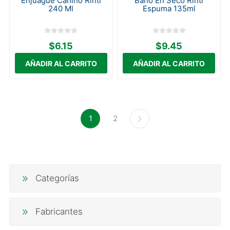
Enjuague Canino Rinti
Baño En Seco Rinti
240 Ml
Espuma 135ml
$6.15
$9.45
1
2
Categorías
Fabricantes