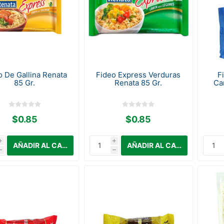
o De Gallina Renata
Fideo Express Verduras
F
85 Gr.
Renata 85 Gr.
Ca
$0.85
$0.85
i
i
h
h