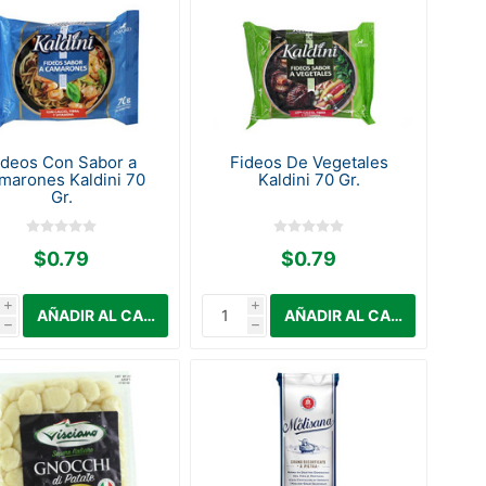
ideos Con Sabor a
Fideos De Vegetales
marones Kaldini 70
Kaldini 70 Gr.
Gr.
$0.79
$0.79
i
i
h
h