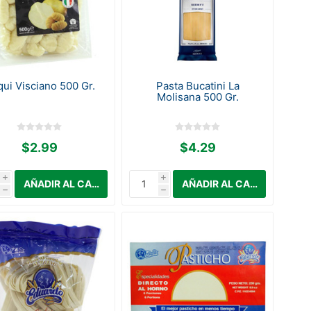
ui Visciano 500 Gr.
Pasta Bucatini La
Molisana 500 Gr.
$2.99
$4.29
i
i
h
h