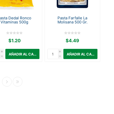
asta Dedal Ronco
Pasta Farfalle La
Vitaminas 500g
Molisana 500 Gr.
$1.20
$4.49
i
i
h
h