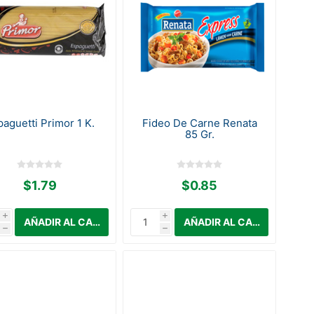
paguetti Primor 1 K.
Fideo De Carne Renata
85 Gr.
$1.79
$0.85
i
i
h
h