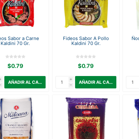
eos Sabor a Carne
Fideos Sabor A Pollo
Ñoq
Kaldini 70 Gr.
Kaldini 70 Gr.
$0.79
$0.79
i
i
h
h