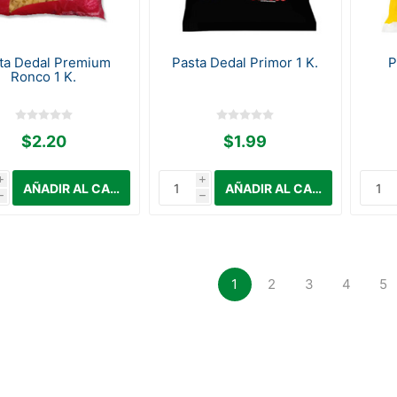
ta Dedal Premium
Pasta Dedal Primor 1 K.
P
Ronco 1 K.
$2.20
$1.99
i
i
h
h
1
2
3
4
5