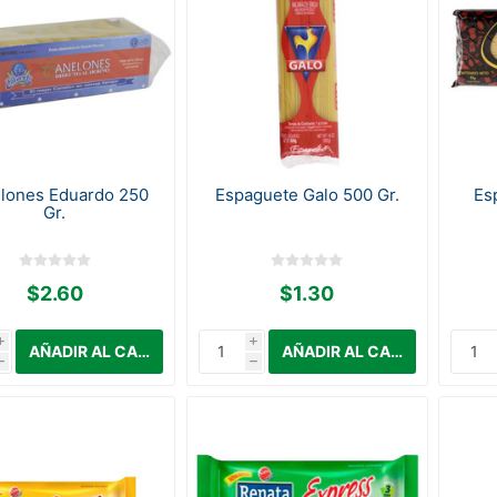
lones Eduardo 250
Espaguete Galo 500 Gr.
Es
Gr.
$2.60
$1.30
i
i
h
h