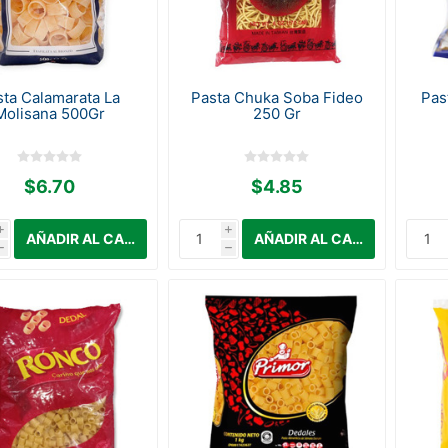
sta Calamarata La
Pasta Chuka Soba Fideo
Pas
Molisana 500Gr
250 Gr
$6.70
$4.85
i
i
h
h