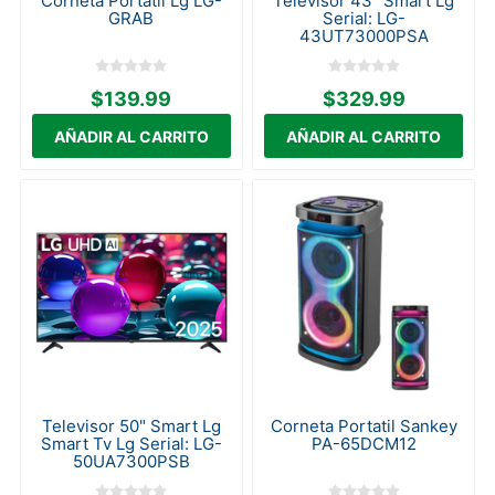
Corneta Portatil Lg LG-
Televisor 43" Smart Lg
GRAB
Serial: LG-
43UT73000PSA
$139.99
$329.99
Televisor 50" Smart Lg
Corneta Portatil Sankey
Smart Tv Lg Serial: LG-
PA-65DCM12
50UA7300PSB